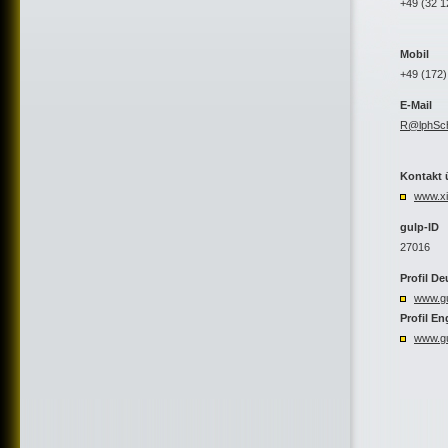
+49 (32 
7 77
Mobil
+49 (172)
E-Mail
R@lphSc
Kontakt 
www.x
gulp-ID
27016
Profil D
www.gu
Profil En
www.gu