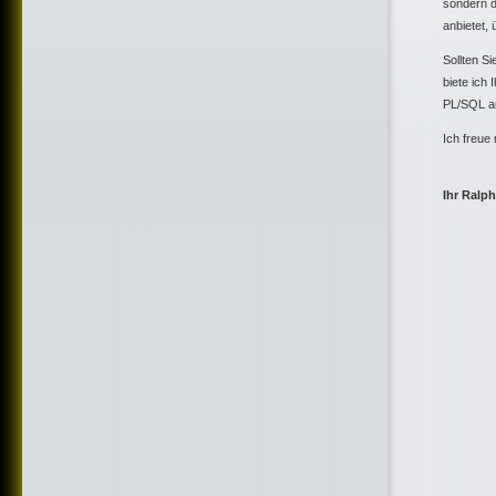
sondern d
anbietet, 
Sollten S
biete ich
PL/SQL an
Ich freue
Ihr Ralp