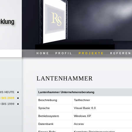
PROJEKTE
HOME
PROFIL
REFEREN
LANTENHAMMER
BIS HEUTE
Lantenhammer Unternehmensberatung
 BIS 2009
Beschreibung
Tarifrechner
 BIS 1999
Sprache
Visual Basic 6.0
Betriebssystem
Windows XP
Datenbank
Access
Eigene Rolle
Komplette Projektorganisation