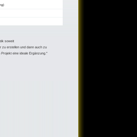
ng)
tik soweit
er zu erstellen und dann auch zu
 Projekt eine ideale Ergänzung."